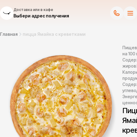
Доставка или в кафе
Выбери адрес получения
Главная
пицца Ямайка с креветками
Пищев
на 100 
Содер
жиров
Калор
продук
Содер
углево
Энерг
ценно
Пиц
Яма
кре