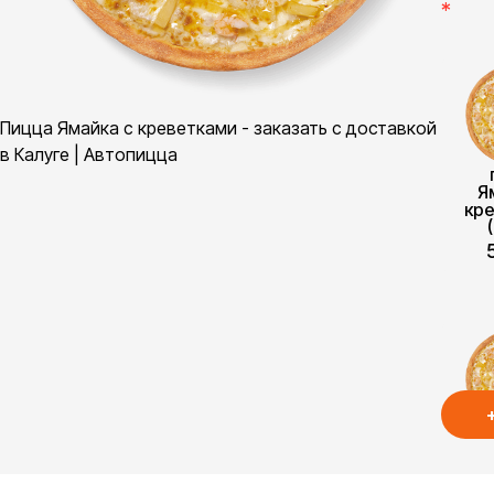
*
Пицца Ямайка с креветками - заказать с доставкой
в Калуге | Автопицца
Я
кр
Я
кр
(