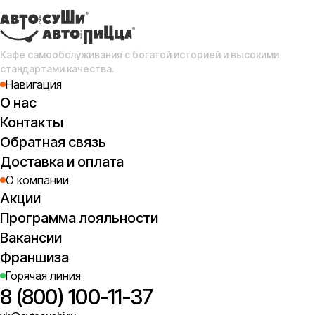
1
Кафе самообслуживания с богатой историей и высокими
стандартами качества.
Навигация
О нас
Контакты
Обратная связь
Я
кр
Доставка и оплата
(
О компании
1
Акции
Программа лояльности
Вакансии
Франшиза
Горячая линия
8 (800) 100-11-37