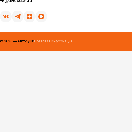
vk@avtosushi.ru
©
2026
— Автосуши
Правовая информация